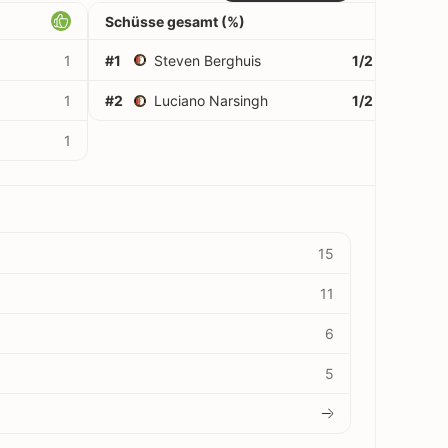
Schüsse gesamt (%)
1
#1
Steven Berghuis
1/2
50%
1
#2
Luciano Narsingh
1/2
50%
1
15
11
6
5