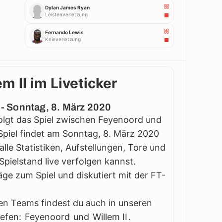
Dylan James Ryan
Leistenverletzung
Fernando Lewis
Knieverletzung
m II im Liveticker
e - Sonntag, 8. März 2020
rfolgt das Spiel zwischen Feyenoord und
s Spiel findet am Sonntag, 8. März 2020
 alle Statistiken, Aufstellungen, Tore und
pielstand live verfolgen kannst.
äge zum Spiel und diskutiert mit der FT-
en Teams findest du auch in unseren
iefen:
Feyenoord
und
Willem II
.