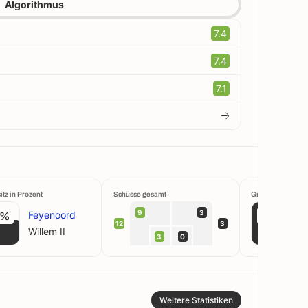
Algorithmus
7.4
7.4
7.1
itz in Prozent
Schüsse gesamt
Großchancen krei
9
3
Feyenoord
8%
100%
12
3
Willem II
W
3
0
Weitere Statistiken