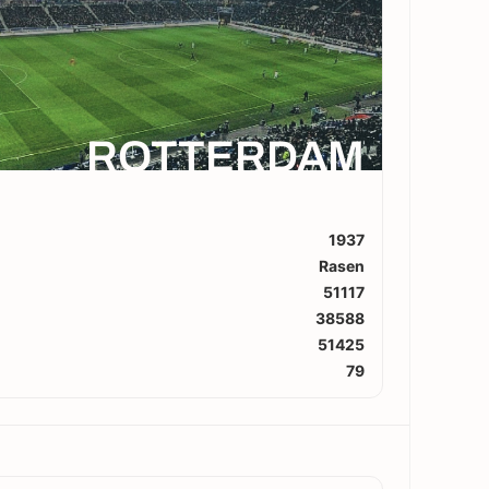
ROTTERDAM
1937
Rasen
51117
38588
51425
79