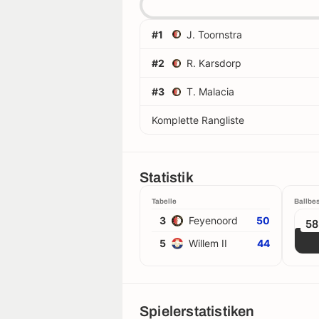
#1
J. Toornstra
#2
R. Karsdorp
#3
T. Malacia
Komplette Rangliste
Statistik
Tabelle
Ballbes
3
Feyenoord
50
5
5
Willem II
44
Spielerstatistiken