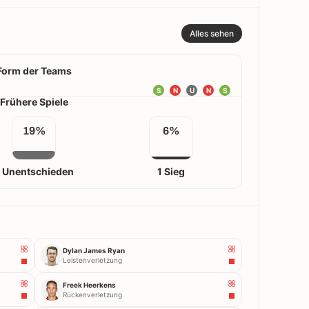
Alles sehen
Form der Teams
S
N
U
N
S
Frühere Spiele
19%
6%
 Unentschieden
1 Sieg
Dylan James Ryan
Leistenverletzung
Freek Heerkens
Rückenverletzung