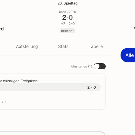
26. Spieltag
08/03/2020
2
-
0
HZ.:
2-0
rd
beendet
Aufstellung
Stats
Tabelle
All
Alles sehen (12)
e wichtigen Ereignisse
2 - 0
ia.)