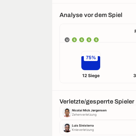
Analyse vor dem Spiel
U
S
S
S
S
75%
12 Siege
3
Verletzte/gesperrte Spieler
Nicolai Mick Jørgensen
Zehenverletzung
Luis Sinisterra
Knieverletzung