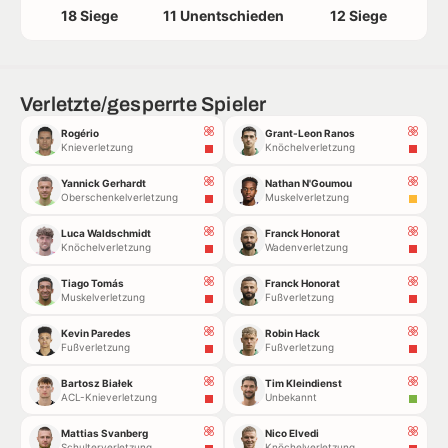
18 Siege
11 Unentschieden
12 Siege
Verletzte/gesperrte Spieler
Rogério
Grant-Leon Ranos
Knieverletzung
Knöchelverletzung
Yannick Gerhardt
Nathan N'Goumou
Oberschenkelverletzung
Muskelverletzung
Luca Waldschmidt
Franck Honorat
Knöchelverletzung
Wadenverletzung
Tiago Tomás
Franck Honorat
Muskelverletzung
Fußverletzung
Kevin Paredes
Robin Hack
Fußverletzung
Fußverletzung
Bartosz Białek
Tim Kleindienst
ACL-Knieverletzung
Unbekannt
Mattias Svanberg
Nico Elvedi
Schulterverletzung
Knöchelverletzung