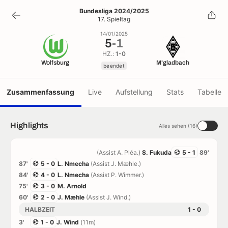
5
-
1
Bundesliga 2024/2025
17. Spieltag
beendet
14/01/2025
5
-
1
HZ.:
1-0
Wolfsburg
M'gladbach
beendet
Zusammenfassung
Live
Aufstellung
Stats
Tabelle
Highlights
Alles sehen (16)
(Assist A. Pléa.)
S. Fukuda
5 - 1
89'
87'
5 - 0
L. Nmecha
(Assist J. Mæhle.)
84'
4 - 0
L. Nmecha
(Assist P. Wimmer.)
75'
3 - 0
M. Arnold
60'
2 - 0
J. Mæhle
(Assist J. Wind.)
HALBZEIT
1 - 0
3'
1 - 0
J. Wind
(11m)