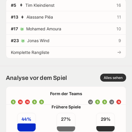
#5
Tim Kleindienst
16
#13
Alassane Pléa
11
#17
Mohamed Amoura
10
#23
Jonas Wind
9
Komplette Rangliste
Analyse vor dem Spiel
Alles sehen
Form der Teams
S
N
N
S
S
U
S
S
U
N
Frühere Spiele
44%
27%
29%