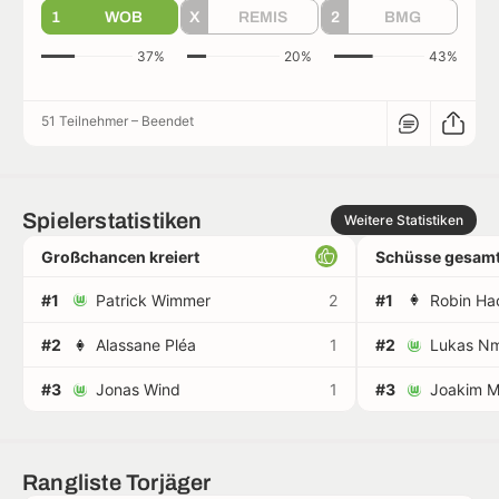
1
WOB
X
REMIS
2
BMG
37%
20%
43%
51 Teilnehmer
–
Beendet
Spielerstatistiken
Weitere Statistiken
Großchancen kreiert
Schüsse gesamt
#1
Patrick Wimmer
2
#1
Robin Ha
#2
Alassane Pléa
1
#2
Lukas N
#3
Jonas Wind
1
#3
Joakim 
Rangliste Torjäger