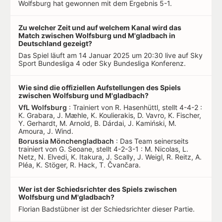
Wolfsburg hat gewonnen mit dem Ergebnis 5-1.
Zu welcher Zeit und auf welchem Kanal wird das
Match zwischen Wolfsburg und M'gladbach in
Deutschland gezeigt?
Das Spiel läuft am 14 Januar 2025 um 20:30 live auf Sky
Sport Bundesliga 4 oder Sky Bundesliga Konferenz.
Wie sind die offiziellen Aufstellungen des Spiels
zwischen Wolfsburg und M'gladbach?
VfL Wolfsburg
: Trainiert von R. Hasenhüttl, stellt 4-4-2 :
K. Grabara, J. Mæhle, K. Koulierakis, D. Vavro, K. Fischer,
Y. Gerhardt, M. Arnold, B. Dárdai, J. Kamiński, M.
Amoura, J. Wind.
Borussia Mönchengladbach
: Das Team seinerseits
trainiert von G. Seoane, stellt 4-2-3-1 : M. Nicolas, L.
Netz, N. Elvedi, K. Itakura, J. Scally, J. Weigl, R. Reitz, A.
Pléa, K. Stöger, R. Hack, T. Čvančara.
Wer ist der Schiedsrichter des Spiels zwischen
Wolfsburg und M'gladbach?
Florian Badstübner ist der Schiedsrichter dieser Partie.