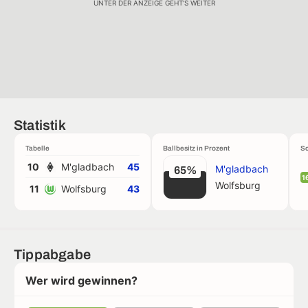
UNTER DER ANZEIGE GEHT'S WEITER
Statistik
Tabelle
Ballbesitz in Prozent
Sc
10
M'gladbach
45
M'gladbach
65%
1
Wolfsburg
11
Wolfsburg
43
Tippabgabe
Wer wird gewinnen?