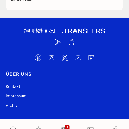
ÜBER UNS
Kontakt
Impressum
Archiv
@ FussballTransfers.com 2009-2026
Aktualisiert 12:28
2