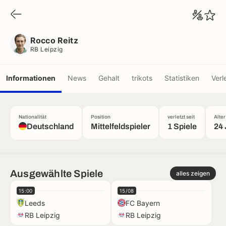
Rocco Reitz
RB Leipzig
Rocco Reitz
RB Leipzig
Informationen
News
Gehalt
trikots
Statistiken
Verl
Nationalität
Position
verletzt seit
Alter
Deutschland
Mittelfeldspieler
1 Spiele
24 
Ausgewählte Spiele
alles zeigen
15:00
15/08
Leeds
FC Bayern
RB Leipzig
RB Leipzig