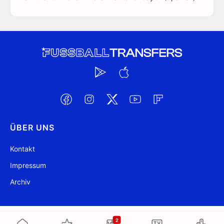
ÜBER UNS
Kontakt
Impressum
Archiv
@ FussballTransfers.com 2009-2026
Aktualisiert 00:21
2