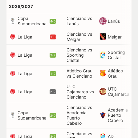
2026/2027
Copa
Cienciano vs
40
Lanús
4-0
Sudamericana
Lanús
90
Cienciano vs
22
La Liga
Melgar
1-3
Melgar
Cienciano vs
Sporting
La Liga
Sporting
69
3-2
Cristal
Cristal
Atlético Grau
Atlético
90
La Liga
1-2
vs Cienciano
Grau
UTC
UTC
69
La Liga
Cajamarca vs
2-2
Cajamarca
90
Cienciano
Cienciano vs
Academia
Copa
Academia
Puerto
79
2-0
Sudamericana
Puerto
Cabello
Cabello
Cienciano vs
5',
La Liga
ADT
3-2