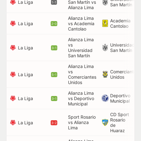
La Liga
San Martín vs
66
1-1
San Martín
Alianza Lima
Alianza Lima
Academia
La Liga
vs Academia
61
2-0
Cantolao
Cantolao
Alianza Lima
vs
Universidad
7',
La Liga
3-1
Universidad
San Martín
66
San Martín
Alianza Lima
vs
Comerciantes
83
La Liga
5-1
Comerciantes
Unidos
Unidos
Alianza Lima
Deportivo
La Liga
vs Deportivo
61
3-1
Municipal
Municipal
CD Sport
Sport Rosario
Rosario
vs Alianza
87
La Liga
3-2
de
Lima
Huaraz