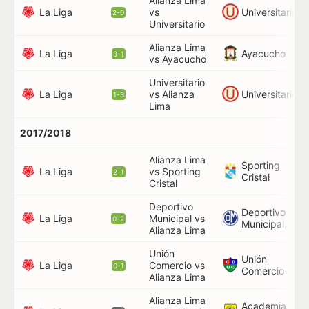
Alianza Lima
63
La Liga
Universitario
vs
2-0
71
Universitario
Alianza Lima
65
La Liga
Ayacucho
3-1
vs Ayacucho
Universitario
La Liga
Universitario
vs Alianza
45
1-3
Lima
2017/2018
Alianza Lima
Sporting
La Liga
vs Sporting
10
2-1
Cristal
Cristal
Deportivo
Deportivo
La Liga
Municipal vs
50
0-2
Municipal
Alianza Lima
Unión
Unión
La Liga
Comercio vs
90
0-1
Comercio
Alianza Lima
Alianza Lima
Academia