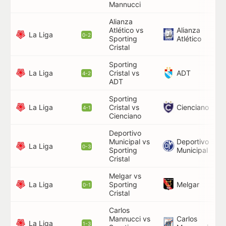
Mannucci
Alianza
Atlético vs
Alianza
90
La Liga
0-2
Sporting
Atlético
Cristal
Sporting
1',
La Liga
ADT
Cristal vs
4-2
54
ADT
Sporting
La Liga
Cienciano
Cristal vs
24
4-1
Cienciano
Deportivo
Municipal vs
Deportivo
54
La Liga
0-3
Sporting
Municipal
Cristal
Melgar vs
La Liga
Melgar
Sporting
10
0-1
Cristal
Carlos
Mannucci vs
Carlos
68
La Liga
1-3