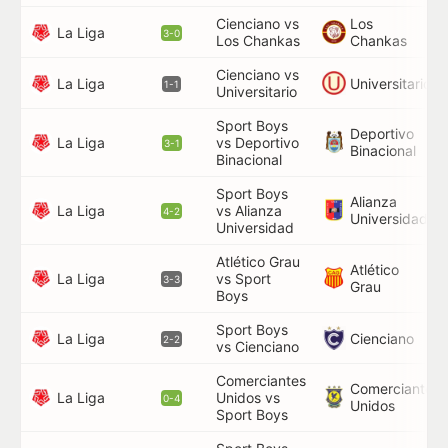
Cienciano vs
Los
24
La Liga
3-0
Los Chankas
Chankas
Cienciano vs
90
La Liga
Universitario
1-1
Universitario
Sport Boys
Deportivo
La Liga
vs Deportivo
21
3-1
Binacional
Binacional
Sport Boys
Alianza
La Liga
vs Alianza
18
4-2
Universidad
Universidad
Atlético Grau
Atlético
42
La Liga
vs Sport
3-3
Grau
84
Boys
Sport Boys
80
La Liga
Cienciano
2-2
vs Cienciano
Comerciantes
Comerciantes
La Liga
Unidos vs
12
0-4
Unidos
Sport Boys