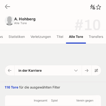
A. Hohberg
Alle Tore
A. Hohberg
#10
Alle Tore
ws
Statistiken
Verletzungen
Titel
Alle Tore
Transfers
in der Karriere
116 Tore
für die ausgewählten Filter
Insgesamt
Spiel
Verein gegen
mi