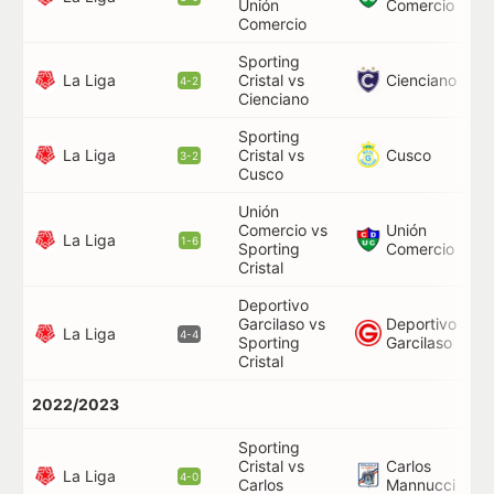
Unión
Comercio
Comercio
Sporting
44
La Liga
Cienciano
Cristal vs
4-2
62
Cienciano
Sporting
La Liga
Cusco
Cristal vs
50
3-2
Cusco
Unión
Comercio vs
Unión
45
La Liga
1-6
Sporting
Comercio
73
Cristal
Deportivo
60
Garcilaso vs
Deportivo
76
La Liga
4-4
Sporting
Garcilaso
83
Cristal
2022/2023
Sporting
Cristal vs
Carlos
82
La Liga
4-0
Carlos
Mannucci