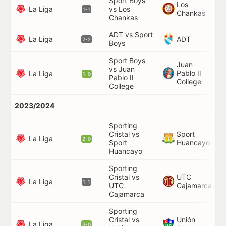
Sport Boys
Los
La Liga
vs Los
9'
1-1
Chankas
Chankas
ADT vs Sport
40
La Liga
ADT
2-2
Boys
Sport Boys
Juan
vs Juan
Pablo II
61
La Liga
1-0
Pablo II
College
College
2023/2024
Sporting
Cristal vs
Sport
90
La Liga
2-0
Sport
Huancayo
Huancayo
Sporting
Cristal vs
UTC
82
La Liga
1-1
UTC
Cajamarca
Cajamarca
Sporting
Cristal vs
Unión
18
La Liga
3-0