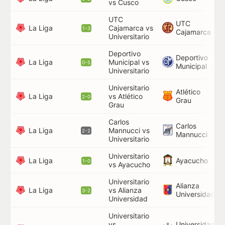
vs Cusco
UTC
UTC
La Liga
Cajamarca vs
36
1-3
Cajamarca
Universitario
Deportivo
Deportivo
La Liga
Municipal vs
64
0-5
Municipal
Universitario
Universitario
Atlético
La Liga
vs Atlético
50
2-0
Grau
Grau
Carlos
Carlos
La Liga
Mannucci vs
14
2-2
Mannucci
Universitario
Universitario
45
La Liga
Ayacucho
1-0
vs Ayacucho
Universitario
Alianza
La Liga
vs Alianza
39
3-2
Universidad
Universidad
Universitario
vs
Universidad