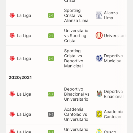
Cristal
Sporting
Alianza
La Liga
Cristal vs
51
2-1
Lima
Alianza Lima
Universitario
La Liga
Universitario
vs Sporting
15
0-1
Cristal
Sporting
Cristal vs
Deportivo
67
La Liga
3-1
Deportivo
Municipal
Municipal
2020/2021
Deportivo
Deportivo
46
La Liga
Binacional vs
0-2
Binacional
90
Universitario
Academia
Academia
La Liga
Cantolao vs
65
2-2
Cantolao
Universitario
Universitario
57
La Liga
Cusco
3-2