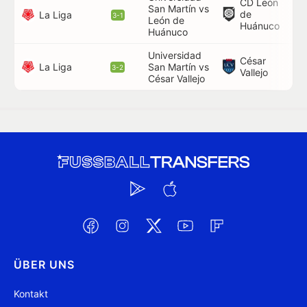
CD León
San Martín vs
63
de
La Liga
3-1
León de
71
Huánuco
Huánuco
Universidad
César
31
La Liga
San Martín vs
3-2
Vallejo
90
César Vallejo
ÜBER UNS
Kontakt