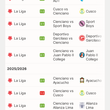
ADT
53
Cusco vs
75
La Liga
Cusco
1-2
Cienciano
Cienciano vs
Sport
85
La Liga
3-1
Sport Boys
Boys
Deportivo
Deportivo
La Liga
Garcilaso vs
42
2-3
Garcilaso
Cienciano
Cienciano vs
Juan
La Liga
Juan Pablo II
Pablo II
89
6-1
College
College
2025/2026
Cienciano vs
82
La Liga
Ayacucho
2-1
Ayacucho
Cienciano vs
71
La Liga
Cusco
1-2
Cusco
Cienciano vs
Alianza
11
La Liga
2-1
Alianza Lima
Lima