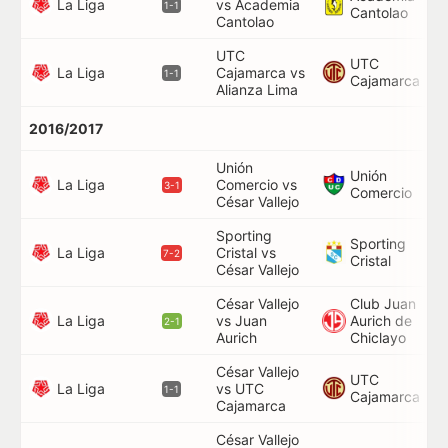
La Liga
vs Academia
90
1-1
Cantolao
Cantolao
UTC
UTC
La Liga
Cajamarca vs
63
1-1
Cajamarca
Alianza Lima
2016/2017
Unión
Unión
La Liga
Comercio vs
72
3-1
Comercio
César Vallejo
Sporting
Sporting
La Liga
Cristal vs
63
7-2
Cristal
César Vallejo
César Vallejo
Club Juan
La Liga
vs Juan
Aurich de
85
2-1
Aurich
Chiclayo
César Vallejo
UTC
La Liga
vs UTC
90
1-1
Cajamarca
Cajamarca
César Vallejo