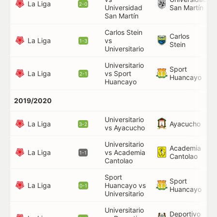
52
La Liga
2-0
Universidad
San Martín
San Martín
Carlos Stein
Carlos
La Liga
vs
90
1-3
Stein
Universitario
Universitario
Sport
La Liga
vs Sport
58
2-1
Huancayo
Huancayo
2019/2020
Universitario
85
La Liga
Ayacucho
3-2
vs Ayacucho
Universitario
Academia
La Liga
vs Academia
38
1-1
Cantolao
Cantolao
Sport
Sport
La Liga
Huancayo vs
87
0-1
Huancayo
Universitario
Universitario
Deportivo