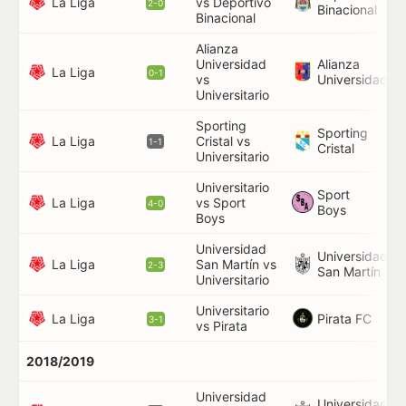
La Liga
vs Deportivo
18
2-0
Binacional
Binacional
Alianza
Universidad
Alianza
90
La Liga
0-1
vs
Universidad
Universitario
Sporting
Sporting
La Liga
Cristal vs
88
1-1
Cristal
Universitario
Universitario
Sport
La Liga
vs Sport
77
4-0
Boys
Boys
Universidad
Universidad
La Liga
San Martín vs
62
2-3
San Martín
Universitario
Universitario
23
La Liga
Pirata FC
3-1
vs Pirata
2018/2019
Universidad
Universidad