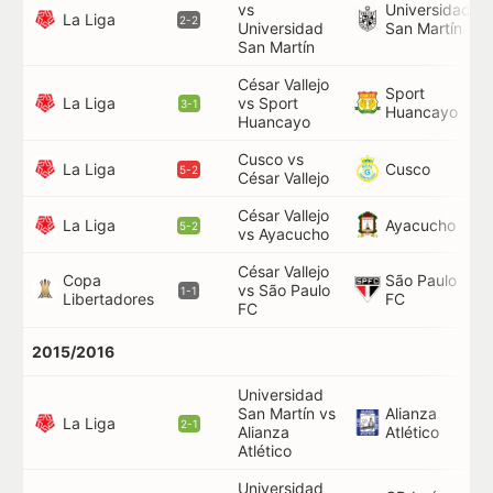
vs
Universidad
34
La Liga
2-2
Universidad
San Martín
70
San Martín
César Vallejo
Sport
La Liga
vs Sport
81
3-1
Huancayo
Huancayo
Cusco vs
54
La Liga
Cusco
5-2
César Vallejo
César Vallejo
16
La Liga
Ayacucho
5-2
vs Ayacucho
81
César Vallejo
Copa
São Paulo
vs São Paulo
19
1-1
Libertadores
FC
FC
2015/2016
Universidad
San Martín vs
Alianza
76
La Liga
2-1
Alianza
Atlético
Atlético
Universidad