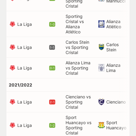
Sporting
Mannucci
Cristal
Sporting
Cristal vs
Alianza
40
La Liga
1-0
Alianza
Atlético
Atlético
Carlos Stein
Carlos
La Liga
vs Sporting
45
1-1
Stein
Cristal
Alianza Lima
Alianza
La Liga
vs Sporting
40
0-1
Lima
Cristal
2021/2022
Cienciano vs
La Liga
Cienciano
Sporting
82
2-1
Cristal
Sport
Huancayo vs
Sport
32
La Liga
1-2
Sporting
Huancayo
Cristal