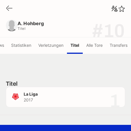
A. Hohberg
Titel
A. Hohberg
#10
Titel
ws
Statistiken
Verletzungen
Titel
Alle Tore
Transfers
Titel
1
La Liga
2017