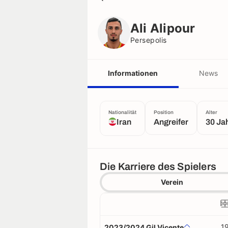
Ali Alipour
Persepolis
Ali Alipour
Persepolis
Informationen
News
Nationalität
Position
Alter
Iran
Angreifer
30 Ja
Die Karriere des Spielers
Verein
1
2023/2024 Gil Vicente