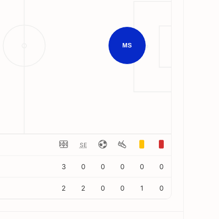
MS
SE
3
0
0
0
0
0
2
2
0
0
1
0