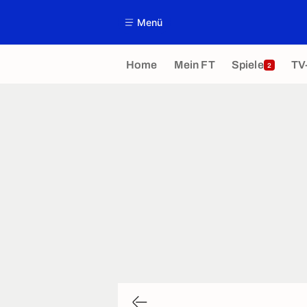
Menü
Home
Mein FT
Spiele
TV
2