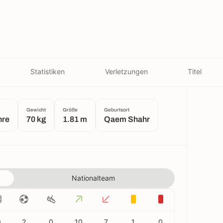
Statistiken
Verletzungen
Titel
Gewicht
Größe
Geburtsort
hre
70 kg
1.81 m
Qaem Shahr
Nationalteam
9
2
0
10
7
1
0