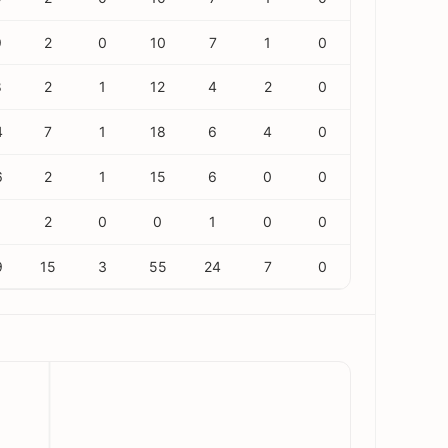
9
2
0
10
7
1
0
8
2
1
12
4
2
0
4
7
1
18
6
4
0
6
2
1
15
6
0
0
2
0
0
1
0
0
9
15
3
55
24
7
0