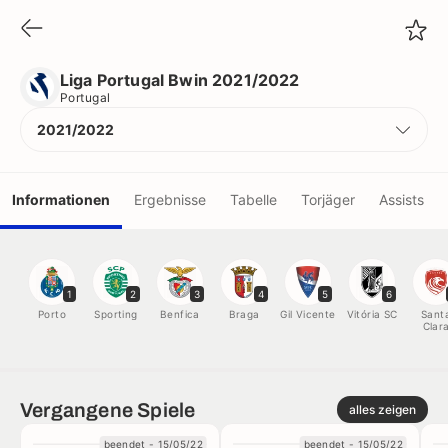
Liga Portugal Bwin 2021/2022
Portugal
Liga Portugal Bwin 2021/2022
Portugal
2021/2022
Informationen
Ergebnisse
Tabelle
Torjäger
Assists
Scorer
Vereine
1
2
3
4
5
6
Spieler
Porto
Sporting
Benfica
Braga
Gil Vicente
Vitória SC
Sant
Clar
Schiedsrichter
Vergangene Spiele
alles zeigen
Rekorde
beendet - 15/05/22
beendet - 15/05/22