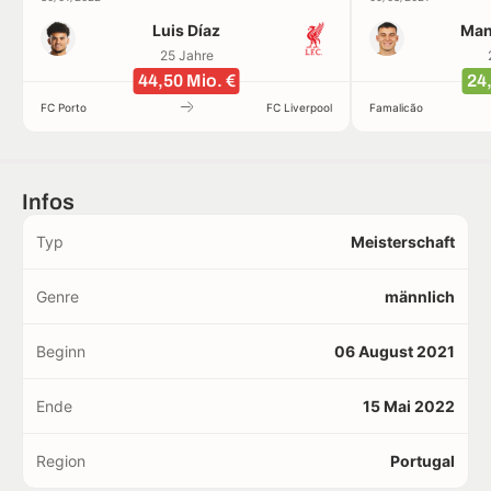
Luis Díaz
Man
25 Jahre
44,50 Mio. €
24,
FC Porto
FC Liverpool
Famalicão
Infos
Typ
Meisterschaft
Genre
männlich
Beginn
06 August 2021
Ende
15 Mai 2022
Region
Portugal