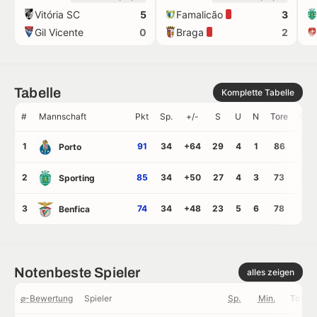
Vitória SC
Famalicão
5
3
trikots
Gil Vicente
Braga
0
2
Tabelle
Komplette Tabelle
#
Mannschaft
Pkt
Sp.
+/-
S
U
N
Tore
GT
1
91
34
+64
29
4
1
86
22
Porto
2
85
34
+50
27
4
3
73
23
Sporting
3
74
34
+48
23
5
6
78
30
Benfica
Notenbeste Spieler
alles zeigen
⌀-Bewertung
Spieler
Sp.
Min.
Tore