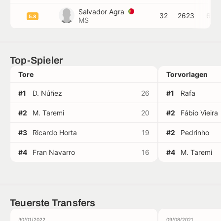
Salvador Agra
32
2623
6
5.8
MS
Top-Spieler
Tore
Torvorlagen
#1
D. Núñez
26
#1
Rafa
#2
M. Taremi
20
#2
Fábio Vieira
#3
Ricardo Horta
19
#2
Pedrinho
#4
Fran Navarro
16
#4
M. Taremi
Teuerste Transfers
30/01/2022
09/08/2021