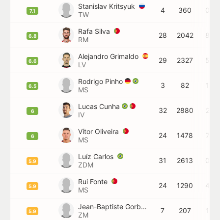
Stanislav Kritsyuk
4
360
0
7.1
TW
Rafa Silva
28
2042
8
6.8
RM
Alejandro Grimaldo
29
2327
5
6.6
LV
Rodrigo Pinho
3
82
1
6.5
MS
Lucas Cunha
32
2880
2
6
IV
Vítor Oliveira
24
1478
7
6
MS
Luíz Carlos
31
2613
0
5.9
ZDM
Rui Fonte
24
1290
4
5.9
MS
Jean-Baptiste Gorby
7
207
1
5.9
ZM