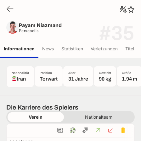
Payam Niazmand
Persepolis
Payam Niazmand
#35
Persepolis
Informationen
News
Statistiken
Verletzungen
Titel
Nationalität
Position
Alter
Gewicht
Größe
Iran
Torwart
31 Jahre
90 kg
1.94 m
Die Karriere des Spielers
Verein
Nationalteam