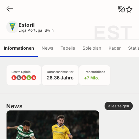
Estoril
Liga Portugal Bwin
Estoril
EST
Liga Portugal Bwin
Informationen
News
Tabelle
Spielplan
Kader
Stati
Letzte Spiele
Durchschnittsalter
Transferbilanz
26.36 Jahre
N
U
N
S
N
+7 Mio.
News
alles zeigen