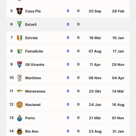
5
0
0
Casa Pia
20 Sep
28 Feb
6
0
0
Estoril
7
0
0
Estrela
16 Mai
10 Jan
8
0
0
Famalicão
07 Aug
17 Jan
9
0
0
Gil Vicente
11 Apr
29 Nov
10
0
0
Marítimo
08 Nov
04 Apr
11
0
0
Moreirense
25 Okt
14 Mär
12
0
0
Nacional
24 Jan
16 Aug
13
0
0
Porto
21 Mär
01 Nov
14
0
0
Rio Ave
23 Aug
31 Jan