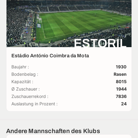
ESTORIL
Estádio António Coimbra da Mota
Baujahr :
1930
Bodenbelag :
Rasen
Kapazität :
8015
Ø Zuschauer :
1944
Zuschauerrekord :
7836
Auslastung in Prozent :
24
Andere Mannschaften des Klubs