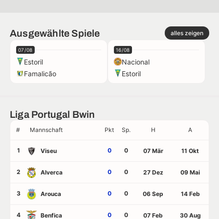
Ausgewählte Spiele
alles zeigen
07/08
16/08
Estoril
Nacional
Famalicão
Estoril
Liga Portugal Bwin
#
Mannschaft
Pkt
Sp.
H
A
1
0
0
Viseu
07 Mär
11 Okt
2
0
0
Alverca
27 Dez
09 Mai
3
0
0
Arouca
06 Sep
14 Feb
4
0
0
Benfica
07 Feb
30 Aug