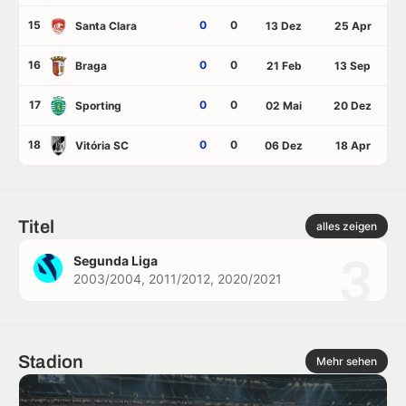
15
0
0
Santa Clara
13 Dez
25 Apr
16
0
0
Braga
21 Feb
13 Sep
17
0
0
Sporting
02 Mai
20 Dez
18
0
0
Vitória SC
06 Dez
18 Apr
Titel
alles zeigen
3
Segunda Liga
2003/2004, 2011/2012, 2020/2021
Stadion
Mehr sehen