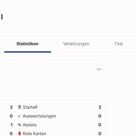
l
Statistiken
Verletzungen
Titel
2
Startelf
2
0
Auswechslungen
0
1
Assists
0
0
Rote Karten
0