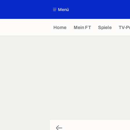
Menü
Home
Mein FT
Spiele
TV-P