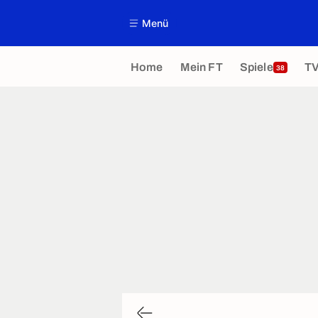
Menü
Home
Mein FT
Spiele
T
38