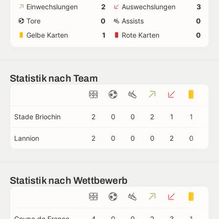
Einwechslungen
2
Auswechslungen
3
Tore
0
Assists
0
Gelbe Karten
1
Rote Karten
0
Statistik nach Team
Stade Briochin
2
0
0
2
1
1
0
Lannion
2
0
0
0
2
0
0
Statistik nach Wettbewerb
Coupe de France
4
0
0
2
3
1
0