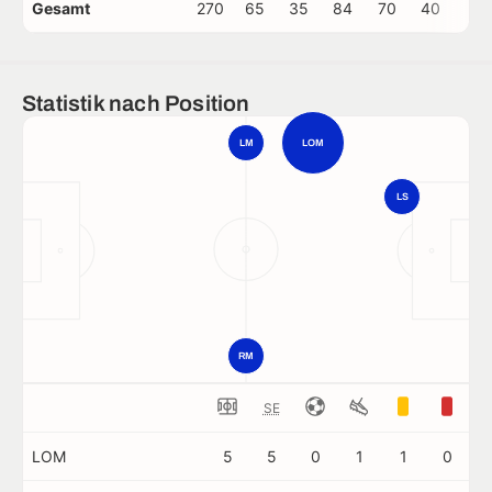
Gesamt
270
65
35
84
70
40
0
Statistik nach Position
LM
LOM
LS
RM
SE
LOM
5
5
0
1
1
0