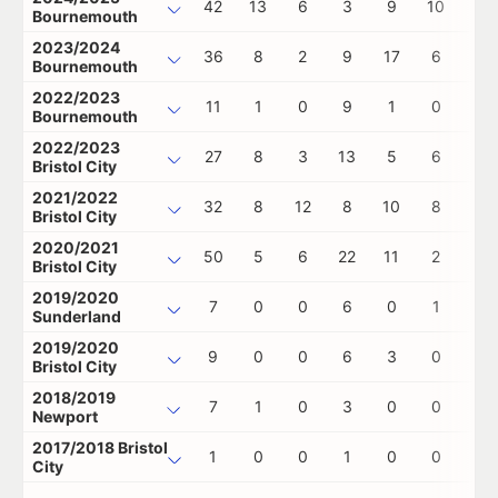
42
13
6
3
9
10
0
Bournemouth
2023/2024
36
8
2
9
17
6
0
Bournemouth
2022/2023
11
1
0
9
1
0
0
Bournemouth
2022/2023
27
8
3
13
5
6
0
Bristol City
2021/2022
32
8
12
8
10
8
0
Bristol City
2020/2021
50
5
6
22
11
2
0
Bristol City
2019/2020
7
0
0
6
0
1
0
Sunderland
2019/2020
9
0
0
6
3
0
0
Bristol City
2018/2019
7
1
0
3
0
0
0
Newport
2017/2018 Bristol
1
0
0
1
0
0
0
City