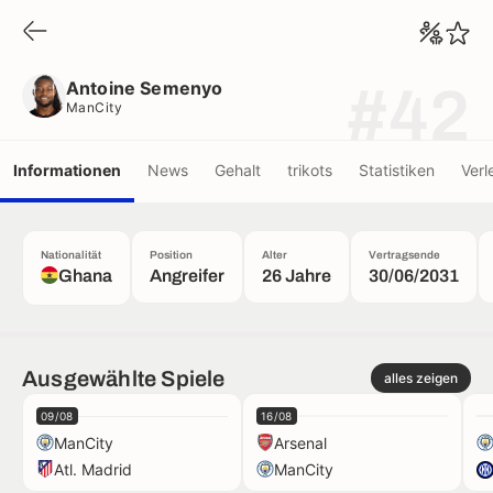
Antoine Semenyo
ManCity
Antoine Semenyo
#42
ManCity
Informationen
News
Gehalt
trikots
Statistiken
Verl
Nationalität
Position
Alter
Vertragsende
Ghana
Angreifer
26 Jahre
30/06/2031
Ausgewählte Spiele
alles zeigen
09/08
16/08
ManCity
Arsenal
Atl. Madrid
ManCity