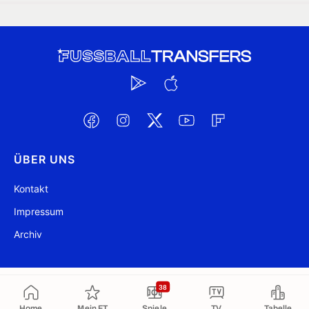
ÜBER UNS
Kontakt
Impressum
Archiv
@ FussballTransfers.com 2009-2026
Aktualisiert 17:05
38
Home
Mein FT
Spiele
TV
Tabelle