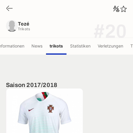
Tozé
Trikots
Tozé
#20
Trikots
nformationen
News
trikots
Statistiken
Verletzungen
T
Saison 2017/2018