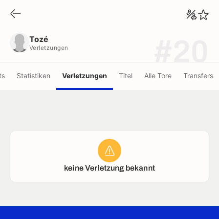
Tozé
Verletzungen
Tozé
#20
Verletzungen
ts
Statistiken
Verletzungen
Titel
Alle Tore
Transfers
keine Verletzung bekannt