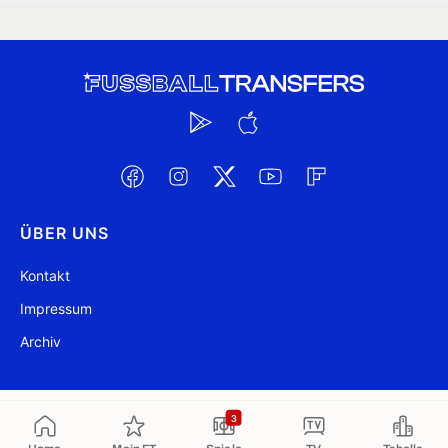
ÜBER UNS
Kontakt
Impressum
Archiv
@ FussballTransfers.com 2009-2026
Aktualisiert 19:45
3