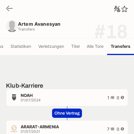
Artem Avanesyan
Transfers
Artem Avanesyan
#18
Transfers
ws
Statistiken
Verletzungen
Titel
Alle Tore
Transfers
Klub-Karriere
NOAH
1
0
01/07/2024
Ohne Vertrag
ARARAT-ARMENIA
7
0
01/07/2021