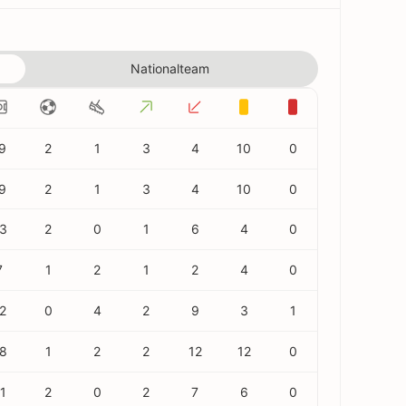
Nationalteam
9
2
1
3
4
10
0
9
2
1
3
4
10
0
3
2
0
1
6
4
0
7
1
2
1
2
4
0
2
0
4
2
9
3
1
8
1
2
2
12
12
0
1
2
0
2
7
6
0