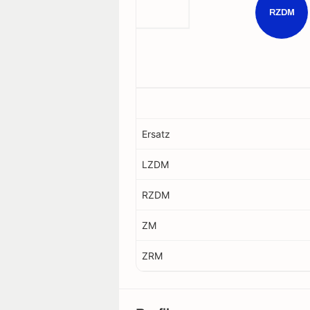
RZDM
Ersatz
LZDM
RZDM
ZM
ZRM