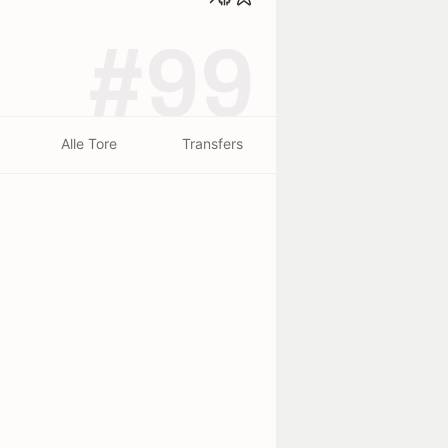
#99
Alle Tore
Transfers
beendet - 25/07
1
1