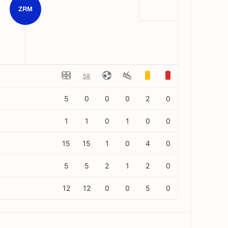
ZRM
SE
5
0
0
0
2
0
1
1
0
1
0
0
15
15
1
0
4
0
5
5
2
1
2
0
12
12
0
0
5
0