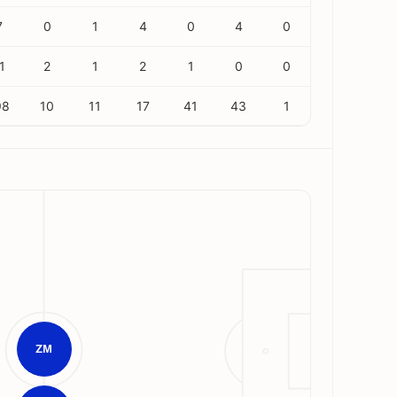
7
0
1
4
0
4
0
1
2
1
2
1
0
0
98
10
11
17
41
43
1
ZM