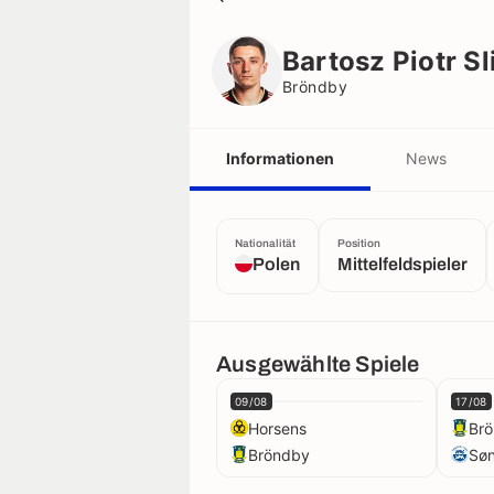
Bartosz Piotr Slisz
Bröndby
Bartosz Piotr Sl
Bröndby
Informationen
News
Nationalität
Position
Polen
Mittelfeldspieler
Ausgewählte Spiele
09/08
17/08
Horsens
Br
Bröndby
Søn