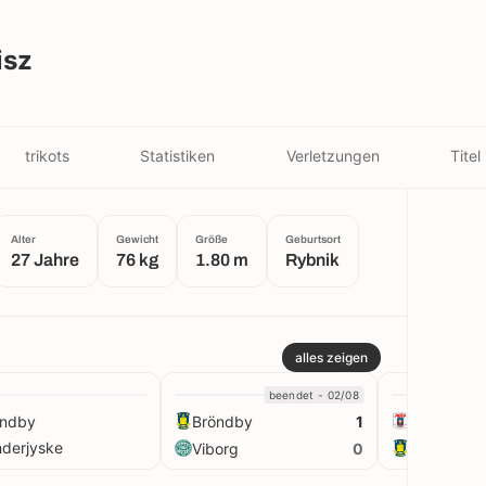
isz
trikots
Statistiken
Verletzungen
Titel
Alter
Gewicht
Größe
Geburtsort
27 Jahre
76 kg
1.80 m
Rybnik
alles zeigen
beendet - 02/08
öndby
Bröndby
AGF
1
derjyske
Viborg
Bröndby
0