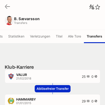
B. Sævarsson
Transfers
B. Sævarsson
Transfers
ts
Statistiken
Verletzungen
Titel
Alle Tore
Transfers
Klub-Karriere
VALUR
25
0
21/02/2018
Ablösefreier Transfer
HAMMARBY
29
0
01/01/2015