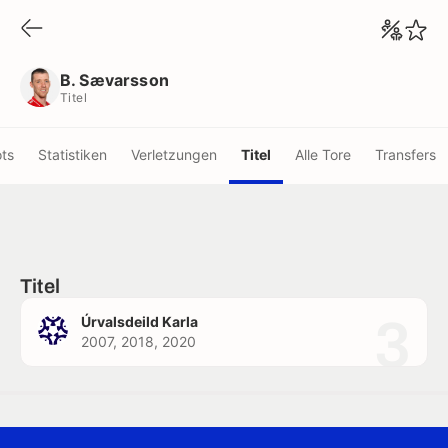
B. Sævarsson
Titel
B. Sævarsson
Titel
ots
Statistiken
Verletzungen
Titel
Alle Tore
Transfers
Titel
3
Úrvalsdeild Karla
2007, 2018, 2020