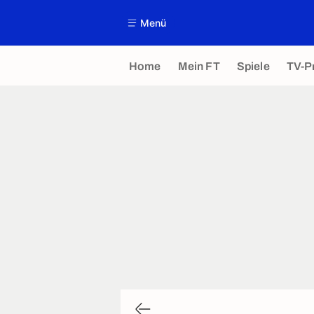
Menü
Home
Mein FT
Spiele
TV-P