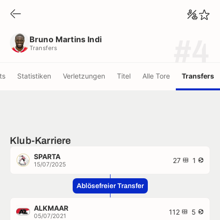
Bruno Martins Indi
Transfers
Bruno Martins Indi
#4
Transfers
ts
Statistiken
Verletzungen
Titel
Alle Tore
Transfers
Klub-Karriere
SPARTA
27
1
15/07/2025
Ablösefreier Transfer
ALKMAAR
112
5
05/07/2021