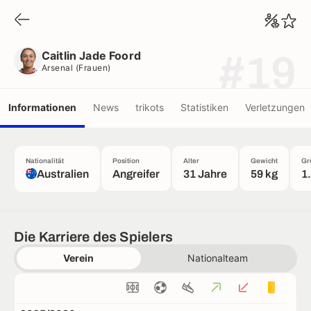
Caitlin Jade Foord
Arsenal (frauen)
Caitlin Jade Foord
#19
Arsenal (frauen)
Informationen
News
trikots
Statistiken
Verletzungen
Nationalität
Position
Alter
Gewicht
Gr
Australien
Angreifer
31 Jahre
59 kg
1
Die Karriere des Spielers
Verein
Nationalteam