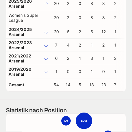
2025/2026
20
2
0
8
8
2
0
Arsenal
Women's Super
20
2
0
8
8
2
0
League
2024/2025
20
6
2
5
12
1
0
Arsenal
2022/2023
7
4
2
1
2
1
0
Arsenal
2021/2022
6
2
1
3
1
2
0
Arsenal
2019/2020
1
0
0
1
0
1
0
Arsenal
Gesamt
54
14
5
18
23
7
0
Statistik nach Position
LM
LOM