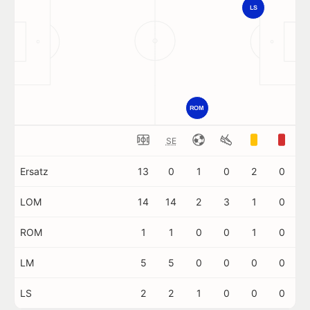
LS
ROM
SE
Ersatz
13
0
1
0
2
0
LOM
14
14
2
3
1
0
ROM
1
1
0
0
1
0
LM
5
5
0
0
0
0
LS
2
2
1
0
0
0