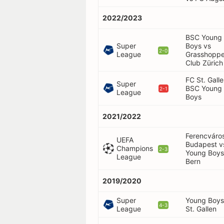
2022/2023
BSC Young
Super
Boys vs
2-0
League
Grasshoppe
Club Zürich
FC St. Gall
Super
BSC Young
2-1
League
Boys
2021/2022
Ferencváro
UEFA
Budapest v
Champions
2-3
Young Boys
League
Bern
2019/2020
Super
Young Boys
4-3
League
St. Gallen