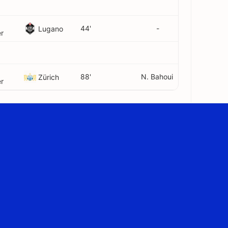
44'
-
Lugano
r
88'
N. Bahoui
Zürich
r