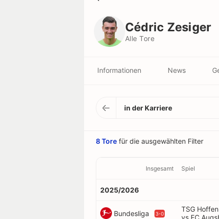
Cédric Zesiger
Alle Tore
Cédric Zesiger
Alle Tore
Informationen
News
Ge
in der Karriere
8 Tore
für die ausgewählten Filter
Insgesamt
Spiel
2025/2026
TSG Hoffen
Bundesliga
3-0
vs FC Augs