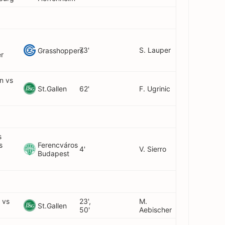
73'
S. Lauper
Grasshoppers
r
en vs
St.Gallen
62'
F. Ugrinic
s
s
Ferencváros
4'
V. Sierro
Budapest
 vs
23',
M.
St.Gallen
50'
Aebischer