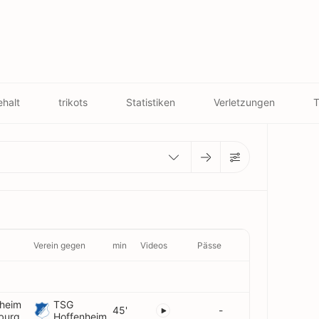
halt
trikots
Statistiken
Verletzungen
T
Verein gegen
min
Videos
Pässe
heim
TSG
45'
-
burg
Hoffenheim