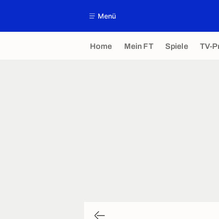
Menü
Home
Mein FT
Spiele
TV-P