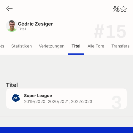
Cédric Zesiger
Titel
Cédric Zesiger
#15
Titel
ots
Statistiken
Verletzungen
Titel
Alle Tore
Transfers
Titel
3
Super League
2019/2020, 2020/2021, 2022/2023