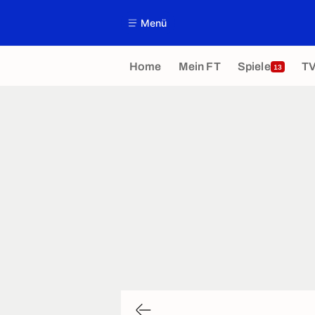
Menü
Home
Mein FT
Spiele
T
13