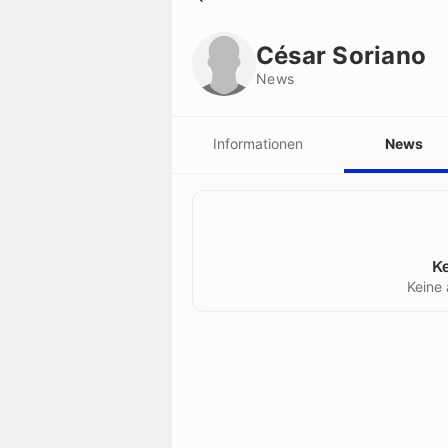
César Soriano
News
César Soriano
News
Informationen
News
K
Keine 