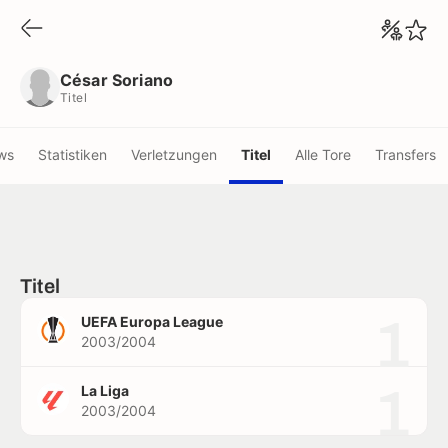
César Soriano
Titel
César Soriano
Titel
ws
Statistiken
Verletzungen
Titel
Alle Tore
Transfers
Titel
1
UEFA Europa League
2003/2004
1
La Liga
2003/2004