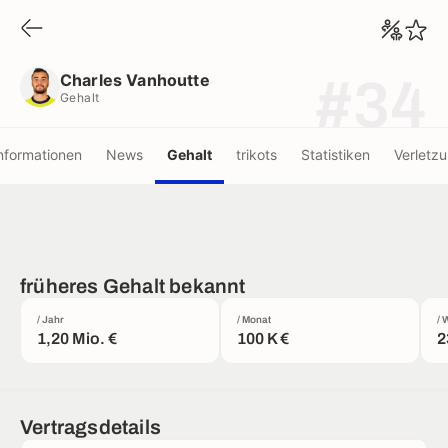
Charles Vanhoutte
Gehalt
Charles Vanhoutte
#34
Gehalt
nformationen
News
Gehalt
trikots
Statistiken
Verletz
früheres Gehalt bekannt
/ Jahr
/ Monat
/ 
1,20 Mio. €
100 K €
2
Vertragsdetails