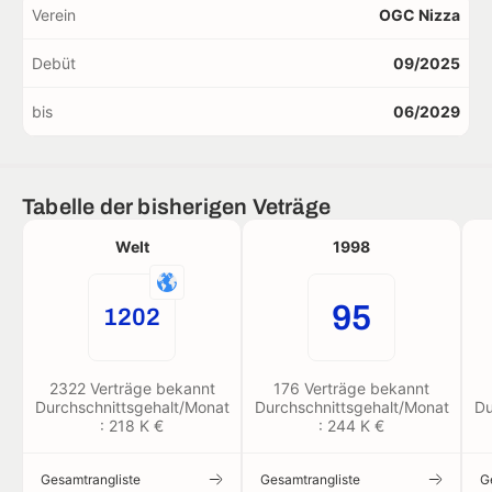
Verein
OGC Nizza
Debüt
09/2025
bis
06/2029
Tabelle der bisherigen Veträge
Welt
1998
95
1202
2322 Verträge bekannt
176 Verträge bekannt
Durchschnittsgehalt/Monat
Durchschnittsgehalt/Monat
Du
: 218 K €
: 244 K €
Gesamtrangliste
Gesamtrangliste
G