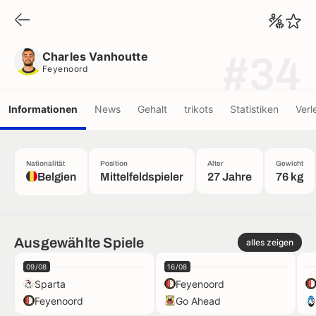
Charles Vanhoutte
Feyenoord
Charles Vanhoutte
#34
Feyenoord
Informationen
News
Gehalt
trikots
Statistiken
Verl
Nationalität
Position
Alter
Gewicht
Belgien
Mittelfeldspieler
27 Jahre
76 kg
Ausgewählte Spiele
alles zeigen
09/08
16/08
Sparta
Feyenoord
Feyenoord
Go Ahead