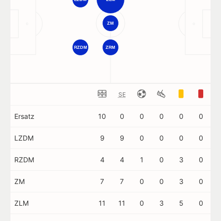
ZM
RZDM
ZRM
SE
Ersatz
10
0
0
0
0
0
LZDM
9
9
0
0
0
0
RZDM
4
4
1
0
3
0
ZM
7
7
0
0
3
0
ZLM
11
11
0
3
5
0