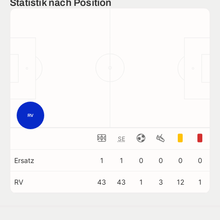
Statistik nach Position
RV
SE
Ersatz
1
1
0
0
0
0
RV
43
43
1
3
12
1