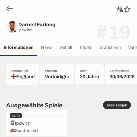
Darnell Furlong
Ipswich
Darnell Furlong
#19
Ipswich
Informationen
News
Gehalt
trikots
Statistiken
Verl
Nationalität
Position
Alter
Vertragsende
England
Verteidiger
30 Jahre
30/06/2028
Ausgewählte Spiele
alles zeigen
22/08
Ipswich
Sunderland