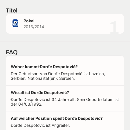
Titel
1
Pokal
2013/2014
FAQ
Woher kommt Đorđe Despotović?
Der Geburtsort von Đorđe Despotović ist Loznica,
Serbien. Nationalität(en): Serbien.
Wie alt ist Đorđe Despotović?
Đorđe Despotović ist 34 Jahre alt. Sein Geburtsdatum ist
der 04/03/1992.
Auf welcher Position spielt Đorđe Despotović?
Đorđe Despotović ist Angreifer.