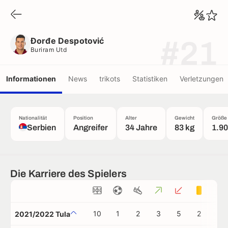
Đorđe Despotović
Buriram Utd
Đorđe Despotović
#21
Buriram Utd
Informationen
News
trikots
Statistiken
Verletzungen
Nationalität
Position
Alter
Gewicht
Größe
Serbien
Angreifer
34 Jahre
83 kg
1.9
Die Karriere des Spielers
10
1
2
3
5
2
0
2021/2022 Tula