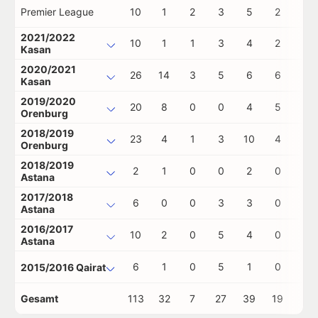
Premier League
10
1
2
3
5
2
0
2021/2022
10
1
1
3
4
2
0
Kasan
2020/2021
26
14
3
5
6
6
0
Kasan
2019/2020
20
8
0
0
4
5
0
Orenburg
2018/2019
23
4
1
3
10
4
0
Orenburg
2018/2019
2
1
0
0
2
0
0
Astana
2017/2018
6
0
0
3
3
0
0
Astana
2016/2017
10
2
0
5
4
0
0
Astana
6
1
0
5
1
0
0
2015/2016 Qairat
Gesamt
113
32
7
27
39
19
0