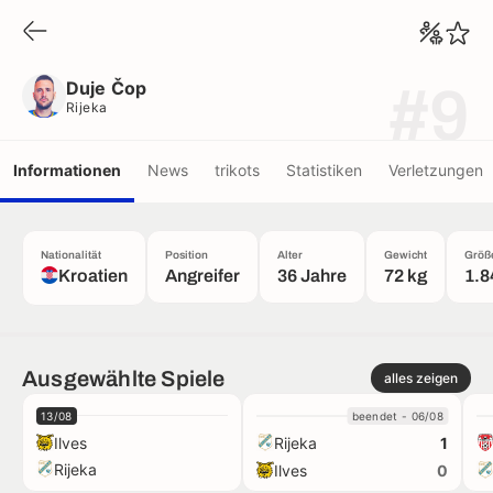
Duje Čop
Rijeka
Duje Čop
#9
Rijeka
Informationen
News
trikots
Statistiken
Verletzungen
Nationalität
Position
Alter
Gewicht
Größ
Kroatien
Angreifer
36 Jahre
72 kg
1.8
Ausgewählte Spiele
alles zeigen
13/08
beendet - 06/08
Ilves
Rijeka
1
Rijeka
Ilves
0