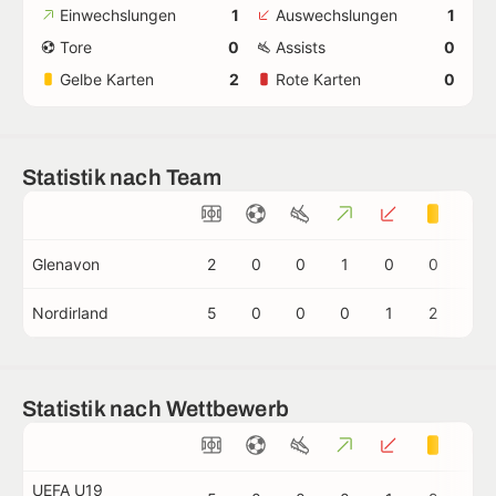
Einwechslungen
1
Auswechslungen
1
Tore
0
Assists
0
Gelbe Karten
2
Rote Karten
0
Statistik nach Team
Glenavon
2
0
0
1
0
0
0
Nordirland
5
0
0
0
1
2
0
Statistik nach Wettbewerb
UEFA U19