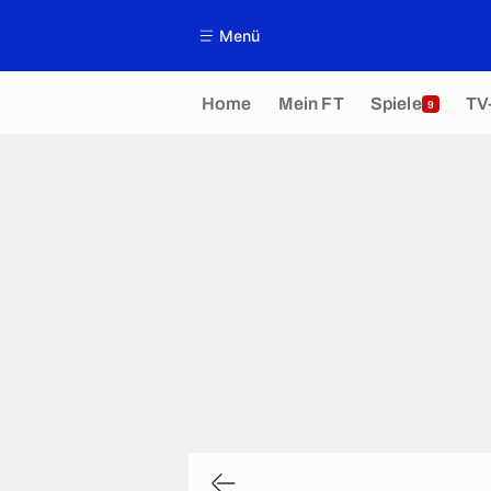
Menü
Home
Mein FT
Spiele
TV
9