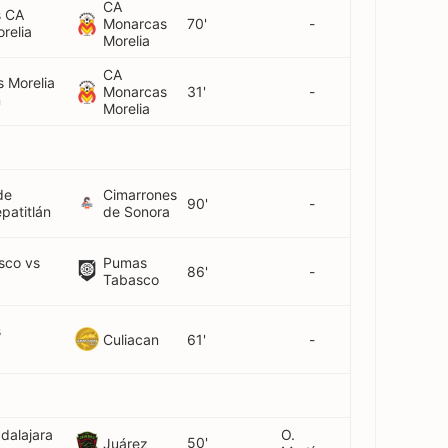
CA
s CA
Monarcas
70'
-
relia
Morelia
CA
 Morelia
Monarcas
31'
-
n
Morelia
de
Cimarrones
90'
-
patitlán
de Sonora
sco vs
Pumas
86'
-
Tabasco
s
Culiacan
61'
-
dalajara
O.
50'
Juárez