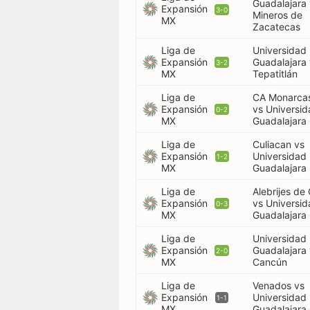
Guadalajara
Expansión
3-0
Mineros de
MX
Zacatecas
Liga de
Universidad
Expansión
Guadalajara
3-2
MX
Tepatitlán
Liga de
CA Monarcas
Expansión
vs Universi
0-2
MX
Guadalajara
Liga de
Culiacan vs
Expansión
Universidad
1-2
MX
Guadalajara
Liga de
Alebrijes de
Expansión
vs Universi
0-3
MX
Guadalajara
Liga de
Universidad
Expansión
Guadalajara
2-0
MX
Cancún
Liga de
Venados vs
Expansión
Universidad
1-1
MX
Guadalajara