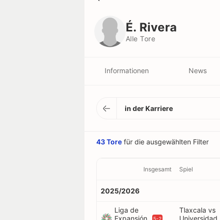
É. Rivera
Alle Tore
É. Rivera
Alle Tore
Informationen
News
in der Karriere
43 Tore
für die ausgewählten Filter
Insgesamt
Spiel
2025/2026
Liga de
Tlaxcala vs
Expansión
Universidad
5-2