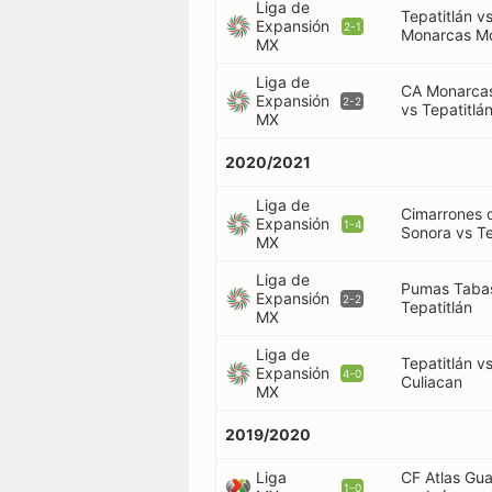
Liga de
Tepatitlán v
Expansión
2-1
Monarcas Mo
MX
Liga de
CA Monarcas
Expansión
2-2
vs Tepatitlá
MX
2020/2021
Liga de
Cimarrones 
Expansión
1-4
Sonora vs Te
MX
Liga de
Pumas Taba
Expansión
2-2
Tepatitlán
MX
Liga de
Tepatitlán v
Expansión
4-0
Culiacan
MX
2019/2020
Liga
CF Atlas Gua
1-0