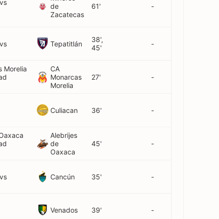
 vs
de
61'
-
Zacatecas
38',
Tepatitlán
 vs
-
45'
 Morelia
CA
dad
Monarcas
27'
-
Morelia
Culiacan
36'
-
 Oaxaca
Alebrijes
dad
de
45'
-
Oaxaca
Cancún
 vs
35'
-
Venados
39'
-