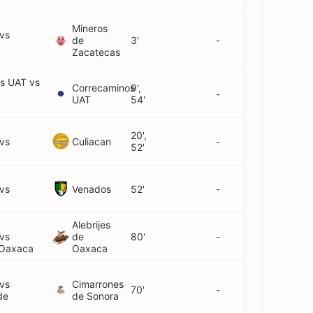
Mineros
 vs
de
3'
-
Zacatecas
s UAT vs
Correcaminos
9',
-
UAT
54'
20',
Culiacan
 vs
-
52'
Venados
 vs
52'
-
Alebrijes
 vs
de
80'
-
 Oaxaca
Oaxaca
 vs
Cimarrones
70'
-
de
de Sonora