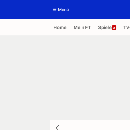
Menü
Home
Mein FT
Spiele
TV
2