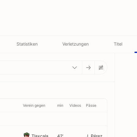
Statistiken
Verletzungen
Titel
Verein gegen
min
Videos
Pässe
Tlaxcala
42'
J. Pérez