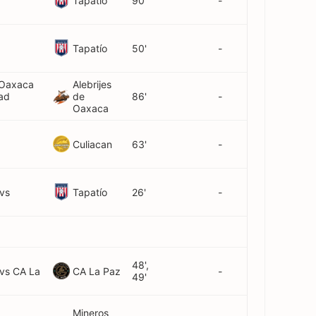
Tapatío
90'
-
Tapatío
50'
-
 Oaxaca
Alebrijes
dad
de
86'
-
Oaxaca
Culiacan
63'
-
Tapatío
 vs
26'
-
48',
CA La Paz
 vs CA La
-
49'
Mineros