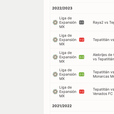
2022/2023
Liga de
Expansión
Raya2 vs Tep
1-1
MX
Liga de
Expansión
Tepatitlán v
1-2
MX
Liga de
Alebrijes de
Expansión
0-3
vs Tepatitlá
MX
Liga de
Tepatitlán v
Expansión
2-0
Monarcas Mo
MX
Liga de
Tepatitlán v
Expansión
1-2
Venados FC
MX
2021/2022