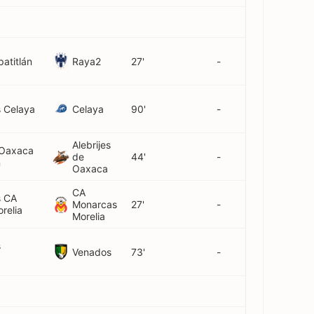
Raya2
atitlán
27'
-
Celaya
s Celaya
90'
-
Alebrijes
 Oaxaca
de
44'
-
n
Oaxaca
CA
s CA
Monarcas
27'
-
relia
Morelia
s
Venados
73'
-