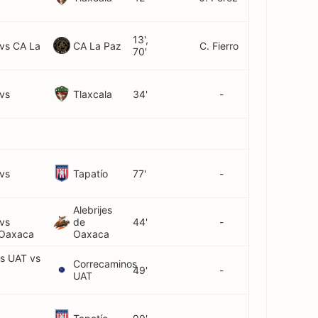
13',
CA La Paz
 vs CA La
C. Fierro
70'
Tlaxcala
 vs
34'
-
Tapatío
 vs
77'
-
Alebrijes
 vs
de
44'
-
 Oaxaca
Oaxaca
s UAT vs
Correcaminos
49'
-
UAT