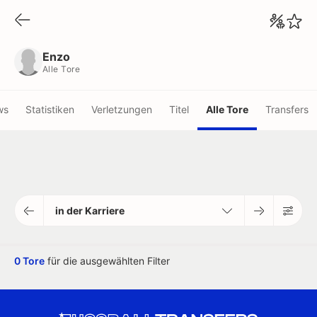
Enzo
Alle Tore
Enzo
Alle Tore
ws
Statistiken
Verletzungen
Titel
Alle Tore
Transfers
in der Karriere
0 Tore
für die ausgewählten Filter