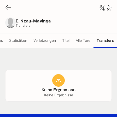
E. Nzau-Mavinga
Transfers
E. Nzau-Mavinga
Transfers
ws
Statistiken
Verletzungen
Titel
Alle Tore
Transfers
Keine Ergebnisse
Keine Ergebnisse