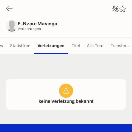
E. Nzau-Mavinga
Verletzungen
E. Nzau-Mavinga
Verletzungen
ws
Statistiken
Verletzungen
Titel
Alle Tore
Transfers
keine Verletzung bekannt