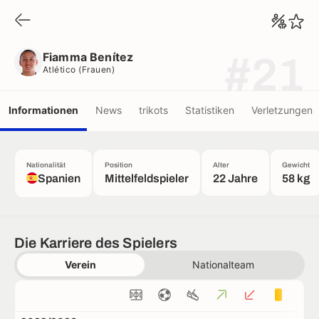
Fiamma Benítez
Atlético (frauen)
Fiamma Benítez
#21
Atlético (frauen)
Informationen
News
trikots
Statistiken
Verletzungen
Nationalität
Position
Alter
Gewicht
Spanien
Mittelfeldspieler
22 Jahre
58 kg
Die Karriere des Spielers
Verein
Nationalteam