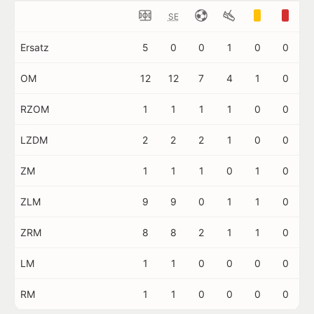
SE
Ersatz
5
0
0
1
0
0
OM
12
12
7
4
1
0
RZOM
1
1
1
1
0
0
LZDM
2
2
2
1
0
0
ZM
1
1
1
0
1
0
ZLM
9
9
0
1
1
0
ZRM
8
8
2
1
1
0
LM
1
1
0
0
0
0
RM
1
1
0
0
0
0