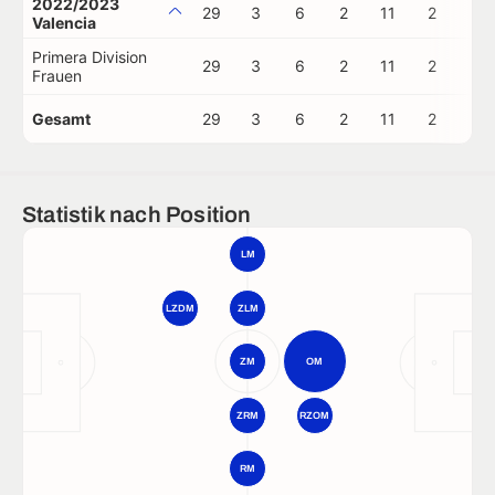
2022/2023
29
3
6
2
11
2
0
Valencia
Primera Division
29
3
6
2
11
2
0
Frauen
Gesamt
29
3
6
2
11
2
0
Statistik nach Position
LM
LZDM
ZLM
ZM
OM
ZRM
RZOM
RM