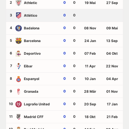
2
0
0
Athletic
19 Mai
27 Sep
3
0
0
Atlético
4
0
0
Badalona
08 Nov
09 Mai
5
0
0
Barcelona
24 Jan
13 Sep
6
0
0
Deportivo
07 Feb
04 Okt
7
0
0
Eibar
11 Apr
22 Nov
8
0
0
Espanyol
10 Jan
04 Apr
9
0
0
Granada
28 Mär
01 Nov
10
0
0
Logroño United
20 Sep
17 Jan
11
0
0
Madrid CFF
18 Okt
21 Feb