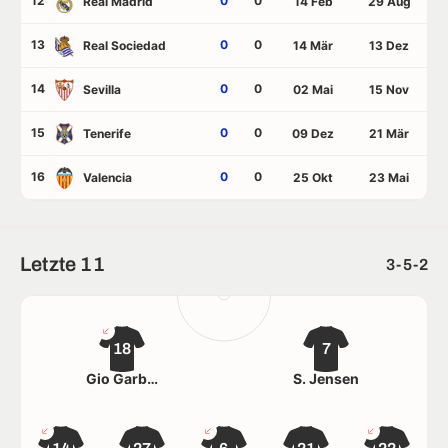
12
0
0
Real Madrid
14 Feb
29 Aug
13
0
0
Real Sociedad
14 Mär
13 Dez
14
0
0
Sevilla
02 Mai
15 Nov
15
0
0
Tenerife
09 Dez
21 Mär
16
0
0
Valencia
25 Okt
23 Mai
Letzte 11
3-5-2
18
7
Gio Garbelini
S. Jensen