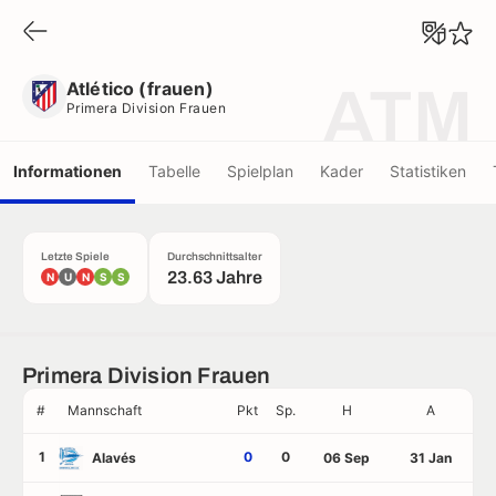
Atlético (frauen)
Primera Division Frauen
Atlético (frauen)
ATM
Primera Division Frauen
Informationen
Tabelle
Spielplan
Kader
Statistiken
Letzte Spiele
Durchschnittsalter
23.63 Jahre
N
U
N
S
S
Primera Division Frauen
#
Mannschaft
Pkt
Sp.
H
A
1
0
0
Alavés
06 Sep
31 Jan