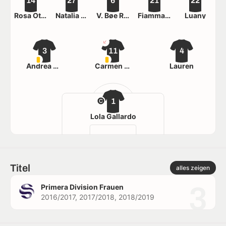
14
27
6
21
22
Rosa Otermín
Natalia Peñalvo
V. Bøe Risa
Fiamma Benítez
Luany
3
11
4
Andrea Medina
Carmen Menayo
Lauren
1
Lola Gallardo
Titel
alles zeigen
3
Primera Division Frauen
2016/2017, 2017/2018, 2018/2019