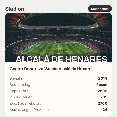
Stadion
Mehr sehen
ALCALÁ DE HENARES
Centro Deportivo Wanda Alcalá de Henares
Baujahr :
2019
Bodenbelag :
Rasen
Kapazität :
2608
Ø Zuschauer :
739
Zuschauerrekord :
2700
Auslastung in Prozent :
26