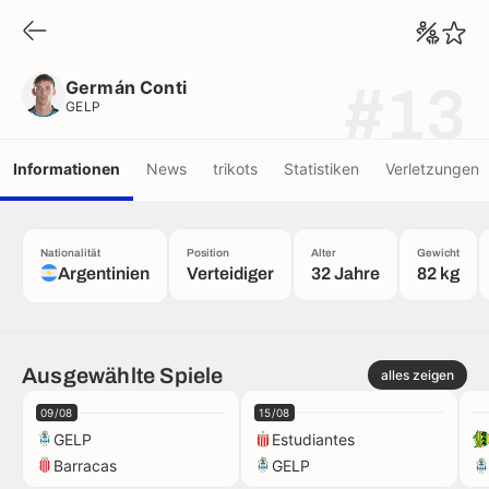
Germán Conti
GELP
Germán Conti
#13
GELP
Informationen
News
trikots
Statistiken
Verletzungen
Nationalität
Position
Alter
Gewicht
Argentinien
Verteidiger
32 Jahre
82 kg
Ausgewählte Spiele
alles zeigen
09/08
15/08
GELP
Estudiantes
Barracas
GELP