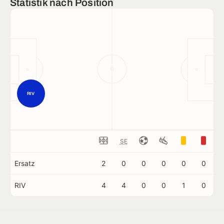
Statistik nach Position
RIV
SE
Ersatz
2
0
0
0
0
0
RIV
4
4
0
0
1
0