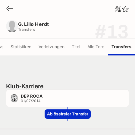
G. Lillo Herdt
Transfers
G. Lillo Herdt
#13
Transfers
ws
Statistiken
Verletzungen
Titel
Alle Tore
Transfers
Klub-Karriere
DEP ROCA
01/07/2014
Ablösefreier Transfer