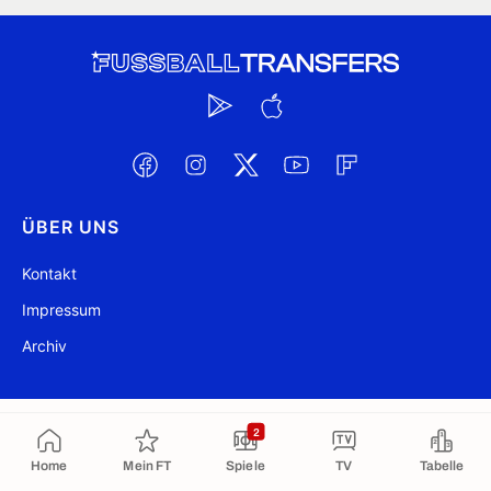
ÜBER UNS
Kontakt
Impressum
Archiv
@ FussballTransfers.com 2009-2026
Aktualisiert 17:15
2
In die Zwischenablage kopiert
Home
Mein FT
Spiele
TV
Tabelle