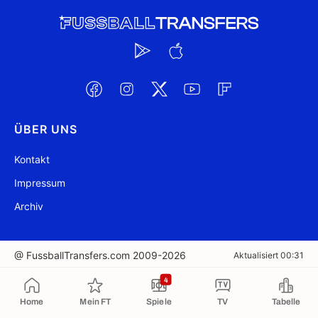
ÜBER UNS
Kontakt
Impressum
Archiv
@ FussballTransfers.com 2009-2026
Aktualisiert 00:31
4
In die Zwischenablage kopiert
Home
Mein FT
Spiele
TV
Tabelle