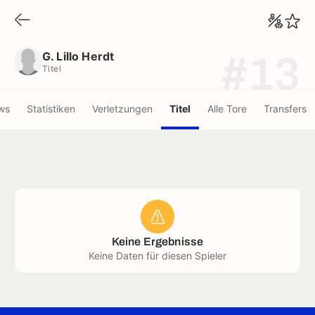
G. Lillo Herdt
Titel
G. Lillo Herdt
#13
Titel
ws
Statistiken
Verletzungen
Titel
Alle Tore
Transfers
Keine Ergebnisse
Keine Daten für diesen Spieler