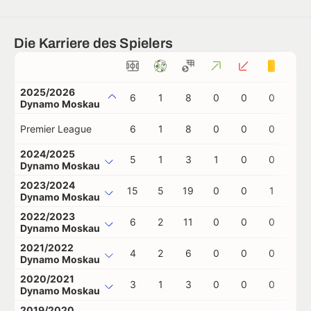
Die Karriere des Spielers
2025/2026
6
1
8
0
0
0
0
Dynamo Moskau
Premier League
6
1
8
0
0
0
0
2024/2025
5
1
3
1
0
0
0
Dynamo Moskau
2023/2024
15
5
19
0
0
1
0
Dynamo Moskau
2022/2023
6
2
11
0
0
0
0
Dynamo Moskau
2021/2022
4
2
6
0
0
0
0
Dynamo Moskau
2020/2021
3
1
3
0
0
0
0
Dynamo Moskau
2019/2020