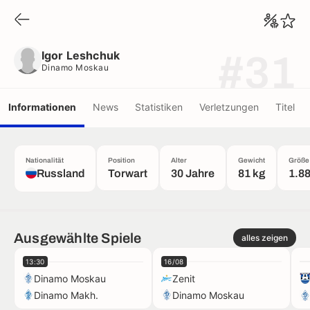
Igor Leshchuk
Dinamo Moskau
Igor Leshchuk
#31
Dinamo Moskau
Informationen
News
Statistiken
Verletzungen
Titel
Nationalität
Position
Alter
Gewicht
Größe
Russland
Torwart
30 Jahre
81 kg
1.8
Ausgewählte Spiele
alles zeigen
13:30
16/08
Dinamo Moskau
Zenit
Dinamo Makh.
Dinamo Moskau