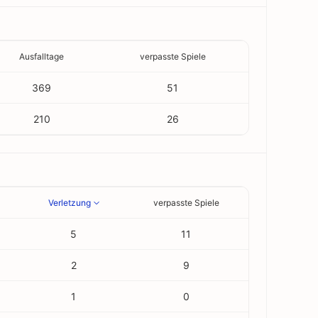
Ausfalltage
verpasste Spiele
369
51
210
26
Verletzung
verpasste Spiele
5
11
2
9
1
0