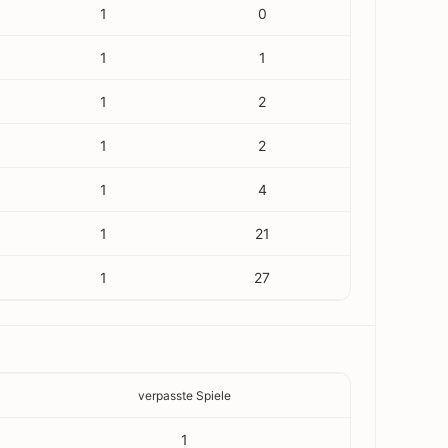
1
0
1
1
1
2
1
2
1
4
1
21
1
27
verpasste Spiele
1