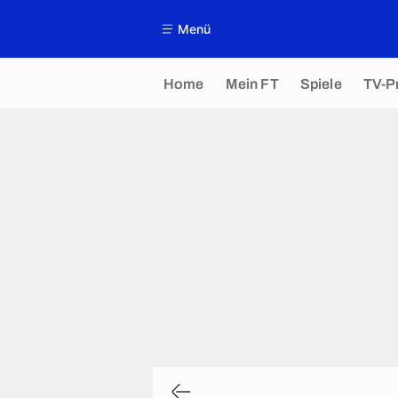
Menü
Home
Mein FT
Spiele
TV-P