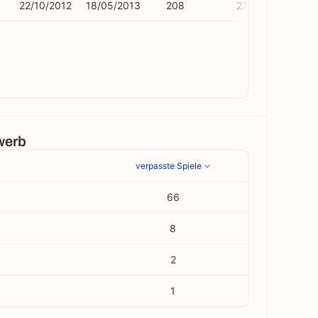
22/10/2012
18/05/2013
208
27
werb
verpasste Spiele
66
8
2
1