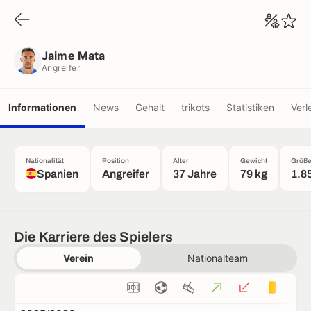
Jaime Mata
Angreifer
Jaime Mata
Angreifer
Informationen
News
Gehalt
trikots
Statistiken
Verl
Nationalität
Position
Alter
Gewicht
Größ
Spanien
Angreifer
37 Jahre
79 kg
1.8
Die Karriere des Spielers
Verein
Nationalteam