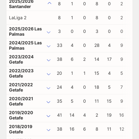
2025/2026
8
1
0
8
0
2
0
Santander
LaLiga 2
8
1
0
8
0
2
0
2025/2026 Las
3
0
0
3
0
0
0
Palmas
2024/2025 Las
33
4
0
28
4
9
0
Palmas
2023/2024
38
6
2
14
17
9
1
Getafe
2022/2023
20
1
1
15
4
5
0
Getafe
2021/2022
24
4
0
18
5
7
0
Getafe
2020/2021
35
5
0
11
15
9
1
Getafe
2019/2020
41
14
4
2
19
16
0
Getafe
2018/2019
38
16
6
8
11
12
0
Getafe