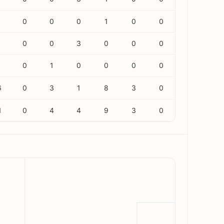
0
0
0
1
0
0
0
0
3
0
0
0
0
1
0
0
0
0
6
0
3
1
8
3
0
1
0
4
4
9
3
0