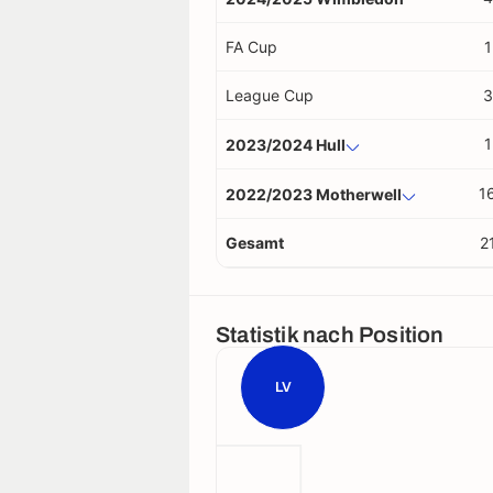
FA Cup
1
League Cup
3
1
2023/2024 Hull
1
2022/2023 Motherwell
Gesamt
2
Statistik nach Position
LV