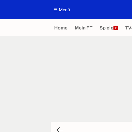
Menü
Home
Mein FT
Spiele
TV
2