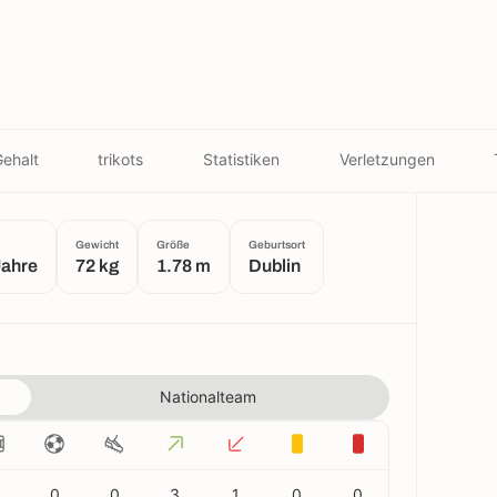
ehalt
trikots
Statistiken
Verletzungen
Gewicht
Größe
Geburtsort
Jahre
72 kg
1.78 m
Dublin
Nationalteam
0
0
3
1
0
0