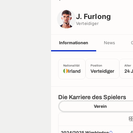
J. Furlong
Verteidiger
J. Furlong
Verteidiger
Informationen
News
G
Nationalität
Position
Alter
Irland
Verteidiger
24 
Die Karriere des Spielers
Verein
4
2024/2025 Wimbledon