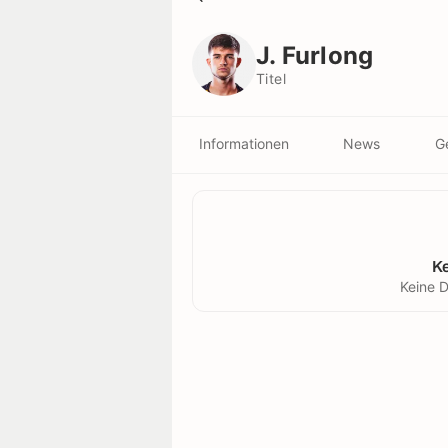
J. Furlong
Titel
J. Furlong
Titel
Informationen
News
G
K
Keine D