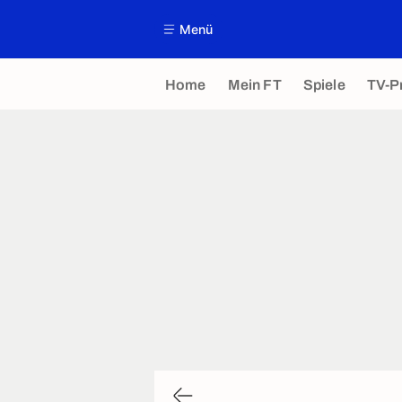
Menü
Home
Mein FT
Spiele
TV-P