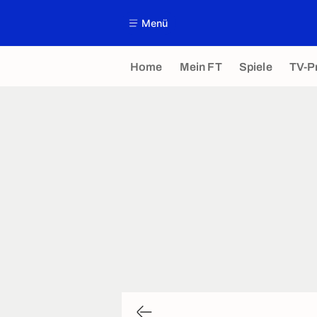
Menü
Home
Mein FT
Spiele
TV-P