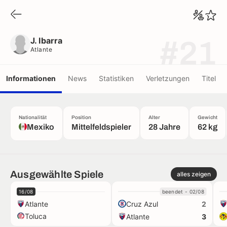
J. Ibarra
Atlante
J. Ibarra
#21
Atlante
Informationen
News
Statistiken
Verletzungen
Titel
Nationalität
Position
Alter
Gewicht
Mexiko
Mittelfeldspieler
28 Jahre
62 kg
Ausgewählte Spiele
alles zeigen
16/08
beendet - 02/08
Atlante
Cruz Azul
2
Toluca
Atlante
3