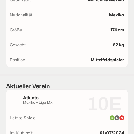
Nationalität
Mexiko
Größe
174 cm
Gewicht
62 kg
Position
Mittelfeldspieler
Aktueller Verein
10E
Atlante
Mexiko – Liga MX
Letzte Spiele
S
U
N
Im Klub seit
01/07/2024